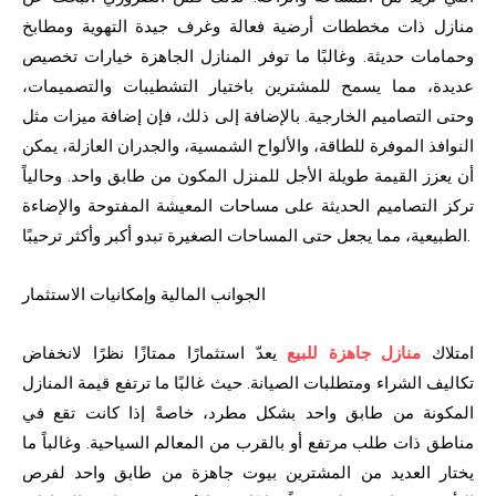
منازل ذات مخططات أرضية فعالة وغرف جيدة التهوية ومطابخ
وحمامات حديثة. وغالبًا ما توفر المنازل الجاهزة خيارات تخصيص
عديدة، مما يسمح للمشترين باختيار التشطيبات والتصميمات،
وحتى التصاميم الخارجية. بالإضافة إلى ذلك، فإن إضافة ميزات مثل
النوافذ الموفرة للطاقة، والألواح الشمسية، والجدران العازلة، يمكن
أن يعزز القيمة طويلة الأجل للمنزل المكون من طابق واحد. وحالياً
تركز التصاميم الحديثة على مساحات المعيشة المفتوحة والإضاءة
الطبيعية، مما يجعل حتى المساحات الصغيرة تبدو أكبر وأكثر ترحيبًا.
الجوانب المالية وإمكانيات الاستثمار
امتلاك
منازل جاهزة للبيع
يعدّ استثمارًا ممتازًا نظرًا لانخفاض
تكاليف الشراء ومتطلبات الصيانة. حيث غالبًا ما ترتفع قيمة المنازل
المكونة من طابق واحد بشكل مطرد، خاصةً إذا كانت تقع في
مناطق ذات طلب مرتفع أو بالقرب من المعالم السياحية. وغالباً ما
يختار العديد من المشترين بيوت جاهزة من طابق واحد لفرص