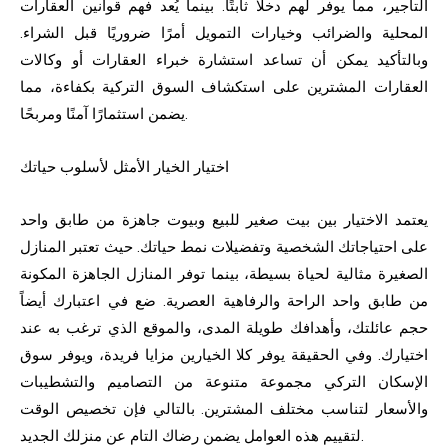
التأجير، مما يوفر لهم دخلًا ثابتًا. بينما يُعد فهم قوانين العقارات
المحلية والضرائب وخيارات التمويل أمرًا ضروريًا قبل الشراء.
وبالتأكيد يمكن أن تساعد استشارة خبراء العقارات أو وكالات
العقارات المشترين على استكشاف السوق التركية بكفاءة، مما
يضمن استثمارًا آمنًا ومربحًا.
اختيار الخيار الأمثل لأسلوب حياتك
يعتمد الاختيار بين بيت صغير للبيع وبيوت جاهزة من طابق واحد
على احتياجاتك الشخصية وتفضيلات نمط حياتك. حيث تعتبر المنازل
الصغيرة مثالية لحياة بسيطة، بينما توفر المنازل الجاهزة المكونة
من طابق واحد الراحة والرفاهية العصرية. ضع في اعتبارك أيضاً
حجم عائلتك، وأهدافك طويلة المدى، والموقع الذي ترغب به عند
اختيارك. وفي الحقيقة يوفر كلا الخيارين مزايا فريدة، ويوفر سوق
الإسكان التركي مجموعة متنوعة من التصاميم والتشطيبات
والأسعار لتناسب مختلف المشترين. بالتالي فإن تخصيص الوقت
لتقييم هذه العوامل يضمن رضاك التام عن منزلك الجديد.