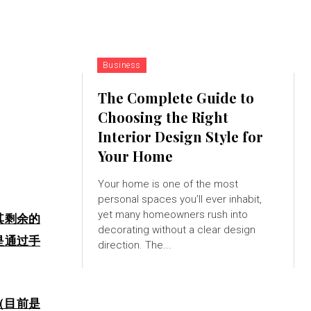
Business
The Complete Guide to
Choosing the Right
Interior Design Style for
Your Home
Your home is one of the most
personal spaces you’ll ever inhabit,
yet many homeowners rush into
其剩余的
decorating without a clear design
是通过手
direction. The...
（目前是