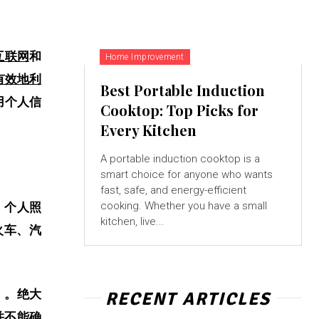
互联网
和
Home Improvement
有效地
利
Best Portable Induction
用个人信
Cooktop: Top Picks for
Every Kitchen
A portable induction cooktop is a
smart choice for anyone who wants
fast, safe, and energy-efficient
cooking. Whether you have a small
、个人照
kitchen, live...
火车、汽
）。绝大
RECENT ARTICLES
并不能确