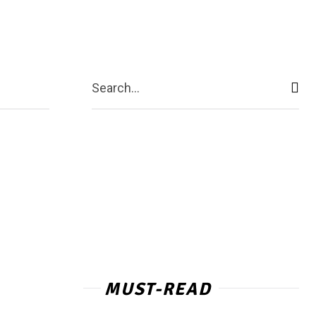
act Us
More
Search...
MUST-READ