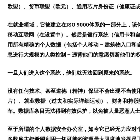
欧盟）、
货币联盟
（欧元）、
通用芯片身份证
（
健康证
在就业领域，它被建立在
ISO 9000
体系的一部分上，该
移动互联网
（在设置中）。然后是
银行系统
（信用卡和自
用所有精确的个人数据
（包括个人移动 – 建筑物入口和
息进行大规模的人类控制 – 违背他们的意愿切断他们的
一旦人们进入这个系统，
他们就无法回到
原来的系统
。
没有任何技术、甚至道德（精神）保证不会出现不当使
片）、就业数据（过去和实际详细运动）、财务和持股
车。数据库条目无法得到有效保护，以免被大量恶意人
至于所谓的个人数据安全办公室，如今它已经无力应对
多数雇主都希望利用一切可能的资源
最大限度地发挥员