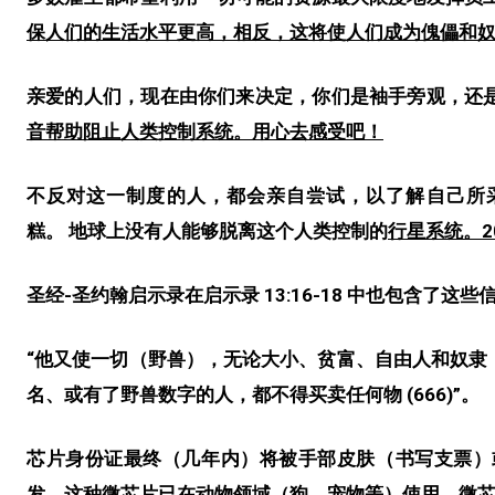
保人们的生活水平更高，相反，这将使人们成为傀儡和
亲爱的人们，现在由你们来决定，你们是袖手旁观
，
还
音帮助阻止人类控制系统。用心去感受吧！
不
反对这一制度的人，
都会亲自尝试，以了解自己所
糕。
地球上没有人能够脱离这个人类控制的
行星系统。2
圣经-圣约翰启示录在启示录 13:16-18 中也包含了这些
“他又使一切（野兽），无论大小、贫富、自由人和奴隶
名、或有了野兽数字的人，都不得买卖任何物 (666)”。
芯片身份证最终（几年内）将被手部皮肤（书写支票）
发。这种微芯片已在动物领域（狗、宠物等）使用。微