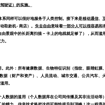
或
驾驶证
）的实施。
体系同样可以很好地服务于人类控制。接下来是
移动通信
、
动取款机- 商店）。
失去自由
意味着
一部分人
可以很容易
和
自由景观中的长距离扫描 – 卡上的电线就足够了），
从而滥
权力。
用。此外
：所有健康数据、生物特征识别（指纹、眼睛虹膜
数据（财产和资产）、人员
流动
、城市交通、公共汽车、
士滥用。
个人数据的滥用（个人数据库在公司间传播及其非法活动等
工的
精力。
信息技术将把这些可能性提升到顶峰！
这一程序