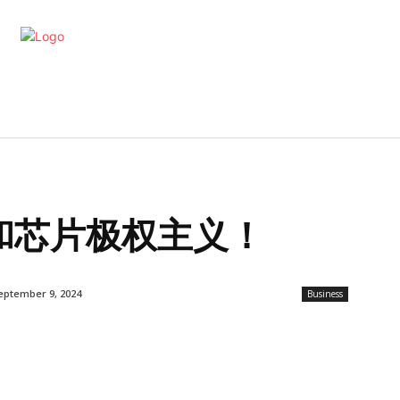
artments
Interior
Kitchen
Cont
和芯片极权主义！
eptember 9, 2024
Business