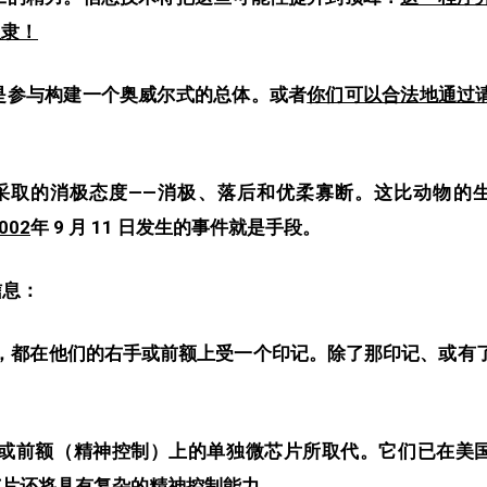
奴隶
！
是
参与
构建一个
奥威尔式的总体
。或者
你们可以合法地通过
采取的消极态度——消极、落后和优柔寡断。这比动物的
002
年 9 月 11 日发生的事件就是手段。
信息：
，都在他们的右手或前额上受一个印记。除了那印记、或有
或前额（精神控制）上的单独微芯片所取代。它们已在美
芯片还将具有
复杂的
精神控制
能力。