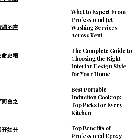
What to Expect From
Professional Jet
Washing Services
请愿的声
Across Kent
The Complete Guide to
生命更糟
Choosing the Right
Interior Design Style
for Your Home
Best Portable
Induction Cooktop:
了野兽之
Top Picks for Every
Kitchen
Top Benefits of
国开始分
Professional Epoxy