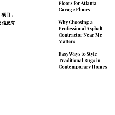
Floors for Atlanta
Garage Floors
 项目，
Why Choosing a
要信息有
Professional Asphalt
Contractor Near Me
Matters
Easy Ways to Style
Traditional Rugs in
Contemporary Homes