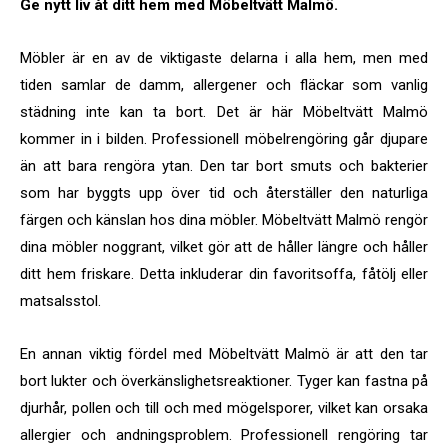
Ge nytt liv åt ditt hem med Möbeltvätt Malmö.
Möbler är en av de viktigaste delarna i alla hem, men med
tiden samlar de damm, allergener och fläckar som vanlig
städning inte kan ta bort. Det är här Möbeltvätt Malmö
kommer in i bilden. Professionell möbelrengöring går djupare
än att bara rengöra ytan. Den tar bort smuts och bakterier
som har byggts upp över tid och återställer den naturliga
färgen och känslan hos dina möbler. Möbeltvätt Malmö rengör
dina möbler noggrant, vilket gör att de håller längre och håller
ditt hem friskare. Detta inkluderar din favoritsoffa, fåtölj eller
matsalsstol.
En annan viktig fördel med Möbeltvätt Malmö är att den tar
bort lukter och överkänslighetsreaktioner. Tyger kan fastna på
djurhår, pollen och till och med mögelsporer, vilket kan orsaka
allergier och andningsproblem. Professionell rengöring tar